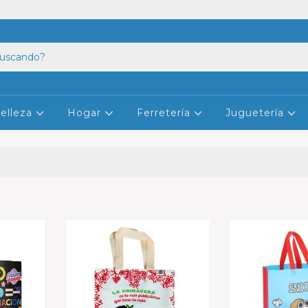
elleza
Hogar
Ferretería
Juguetería