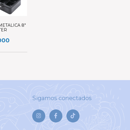
ETALICA 8"
TER
000
Sigamos conectados