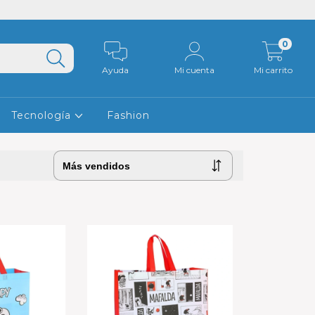
0
Ayuda
Mi cuenta
Mi carrito
Tecnología
Fashion