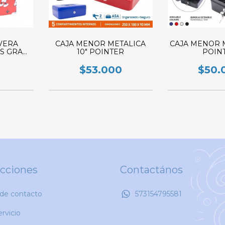
VERA
CAJA MENOR METALICA
CAJA MENOR M
S GRA
10" POINTER
POIN
$53.000
$50.
ecciones
Contactános
 de contacto
573154795581
rvicio