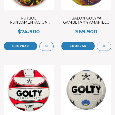
FUTBOL
BALON GOLYYA
FUNDAMENTACION
GAMBETA #4 AMARILLO
GOLTY GAMBETA II #5
NARANJA
$74.900
$69.900