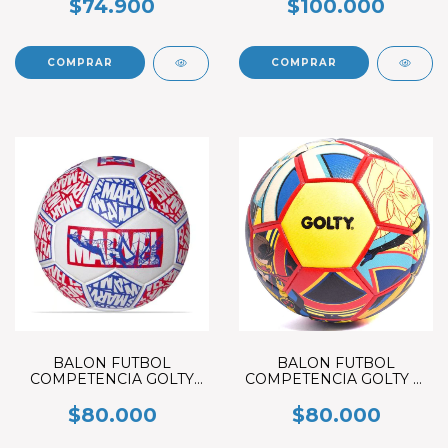
NEGRO/VERDE
$74.900
$100.000
BALON FUTBOL
BALON FUTBOL
COMPETENCIA GOLTY
COMPETENCIA GOLTY X-
MARVEL #5 ROJO-AZUL
MEN #5
THERMOBONDED.
THERMOBONDED
$80.000
$80.000