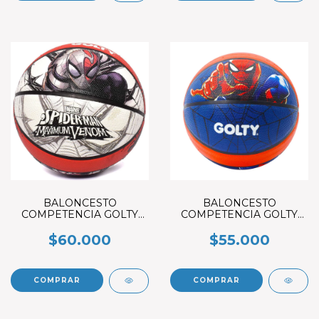
BALONCESTO
BALONCESTO
COMPETENCIA GOLTY
COMPETENCIA GOLTY
SPIDER-MAN MAXIMUM
SPIDERMAN #5
VENUM #5
$60.000
$55.000